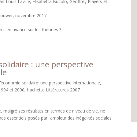
an-Louis Laville, Elisabetta Bucolo, Geoffrey Players et
Brouwer, novembre 2017
ient en avance sur les théories ?
olidaire : une perspective
le
L’économie solidaire: une perspective internationale,
994 et 2000; Hachette Littératures 2007.
 malgré ses résultats en termes de niveau de vie, ne
es essentiels posés par l’ampleur des inégalités sociales