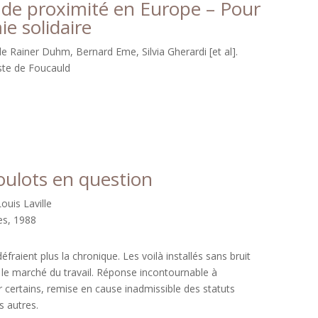
s de proximité en Europe – Pour
e solidaire
de Rainer Duhm, Bernard Eme, Silvia Gherardi [et al].
ste de Foucauld
oulots en question
ouis Laville
ves, 1988
éfraient plus la chronique. Les voilà installés sans bruit
r le marché du travail. Réponse incontournable à
ur certains, remise en cause inadmissible des statuts
s autres.