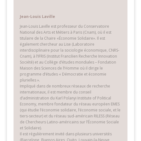
Jean-Louis Laville
Jean-Louis Laville est professeur du Conservatoire
National des Arts et Métiers à Paris (Cnam), où il est
titulaire de la Chaire «Économie Solidaire». Il est
également chercheur au Lise (Laboratoire
interdisciplinaire pour la sociologie économique, CNRS-
Cnam), à l’IFRIS (Institut Francilien Recherche Innovation
Société) et au Collège d’études mondiales – Fondation
Maison des Sciences de l’Homme où il dirige le
programme d’études « Démocratie et économie
Services aux personnes et sociologie
plurielles ».
économique pluraliste
Impliqué dans de nombreux réseaux de recherche
Revue Française de Socio-Economie
/ 2e semestre 2008 /
internationaux, il est membre du conseil
Éditions La Découverte / p. 43-58
d’administration du Karl Polanyi Institute of Political
lire plus…
Economy, membre fondateur du réseau européen EMES
(qui étudie l’économie solidaire, l’économie sociale, et le
tiers-secteur) et du réseau sud-américain RILESS (Réseau
de Chercheurs Latino-américains sur l’Économie Sociale
et Solidaire).
Il est régulièrement invité dans plusieurs universités
(Barcelone, Buenos Aires, Quito, Louvain-la-Neuve,