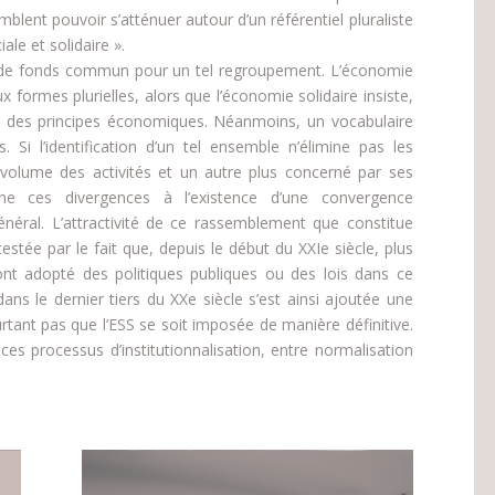
emblent pouvoir s’atténuer autour d’un référentiel pluraliste
le et solidaire ».
vi de fonds commun pour un tel regroupement. L’économie
ux formes plurielles, alors que l’économie solidaire insiste,
té des principes économiques. Néanmoins, un vocabulaire
s. Si l’identification d’un tel ensemble n’élimine pas les
 volume des activités et un autre plus concerné par ses
nne ces divergences à l’existence d’une convergence
néral. L’attractivité de ce rassemblement que constitue
testée par le fait que, depuis le début du XXIe siècle, plus
ont adopté des politiques publiques ou des lois dans ce
ns le dernier tiers du XXe siècle s’est ainsi ajoutée une
urtant pas que l’ESS se soit imposée de manière définitive.
ces processus d’institutionnalisation, entre normalisation