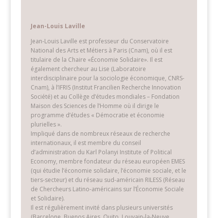
Et si les pratiques étaient en avance sur les théories ?
Jean-Louis Laville
lire plus…
Jean-Louis Laville est professeur du Conservatoire
National des Arts et Métiers à Paris (Cnam), où il est
titulaire de la Chaire «Économie Solidaire». Il est
également chercheur au Lise (Laboratoire
interdisciplinaire pour la sociologie économique, CNRS-
Cnam), à l’IFRIS (Institut Francilien Recherche Innovation
Société) et au Collège d’études mondiales – Fondation
Maison des Sciences de l’Homme où il dirige le
programme d’études « Démocratie et économie
plurielles ».
Impliqué dans de nombreux réseaux de recherche
internationaux, il est membre du conseil
d’administration du Karl Polanyi Institute of Political
L’innovation sociale
Economy, membre fondateur du réseau européen EMES
Sous la direction de Juan-Luis Klein, Jean-Louis Laville et
(qui étudie l’économie solidaire, l’économie sociale, et le
tiers-secteur) et du réseau sud-américain RILESS (Réseau
Frank Moulaert
de Chercheurs Latino-américains sur l’Économie Sociale
Toulouse, Éditions érès, 2014
et Solidaire).
Il est régulièrement invité dans plusieurs universités
Des politiques en faveur de l’innovation sociale se
(Barcelone, Buenos Aires, Quito, Louvain-la-Neuve,