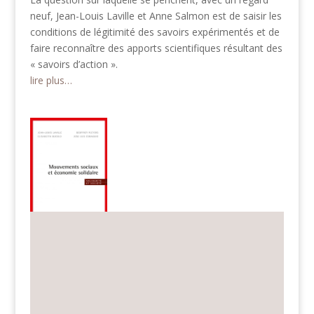
neuf, Jean-Louis Laville et Anne Salmon est de saisir les
conditions de légitimité des savoirs expérimentés et de
faire reconnaître des apports scientifiques résultant des
« savoirs d’action ».
lire plus…
Mouvements sociaux et économie solidaire
Sous la direction de Jean-Louis Laville, Elisabetta
Bucolo, Geoffrey Players et Jose Luis Coraggio
Editions Desclée de Brouwer, novembre 2017