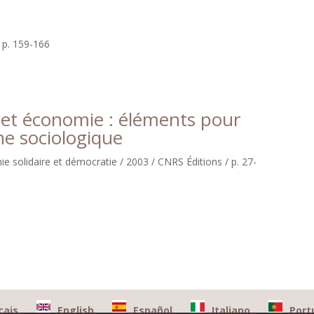
/ p. 159-166
et économie : éléments pour
e sociologique
e solidaire et démocratie / 2003 / CNRS Éditions / p. 27-
cais
English
Español
Italiano
Port