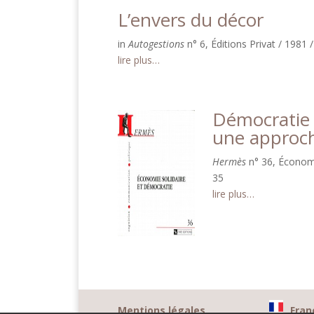
L’envers du décor
in
Autogestions
n° 6, Éditions Privat / 1981 
lire plus…
Démocratie 
une approch
Hermès
n° 36, Économi
35
lire plus…
Mentions légales
Fran