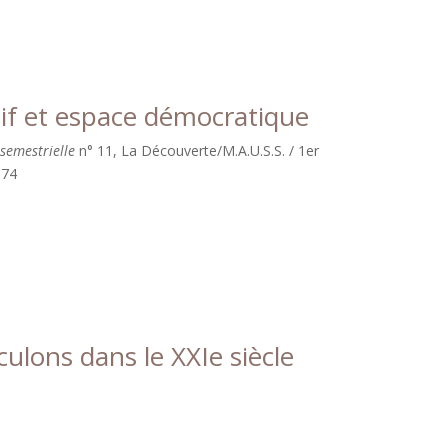
tif et espace démocratique
 semestrielle
n° 11, La Découverte/M.A.U.S.S. / 1er
-74
culons dans le XXIe siècle