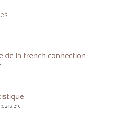
des
te de la french connection
2
tistique
/ p. 213-216