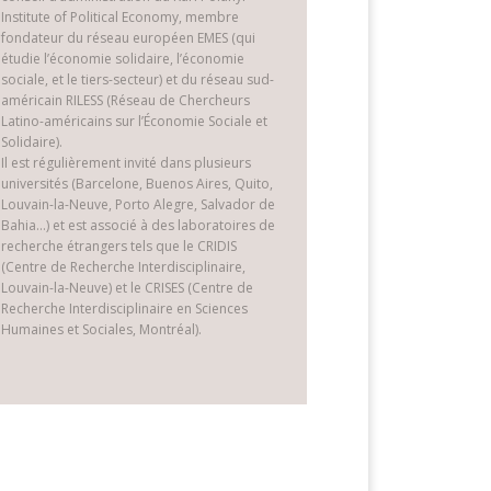
Institute of Political Economy, membre
fondateur du réseau européen EMES (qui
étudie l’économie solidaire, l’économie
sociale, et le tiers-secteur) et du réseau sud-
américain RILESS (Réseau de Chercheurs
Latino-américains sur l’Économie Sociale et
Solidaire).
Il est régulièrement invité dans plusieurs
universités (Barcelone, Buenos Aires, Quito,
Louvain-la-Neuve, Porto Alegre, Salvador de
Bahia…) et est associé à des laboratoires de
recherche étrangers tels que le CRIDIS
(Centre de Recherche Interdisciplinaire,
Louvain-la-Neuve) et le CRISES (Centre de
Recherche Interdisciplinaire en Sciences
Humaines et Sociales, Montréal).