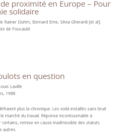
s de proximité en Europe – Pour
e solidaire
de Rainer Duhm, Bernard Eme, Silvia Gherardi [et al].
ste de Foucauld
oulots en question
ouis Laville
ves, 1988
éfraient plus la chronique. Les voilà installés sans bruit
r le marché du travail. Réponse incontournable à
ur certains, remise en cause inadmissible des statuts
s autres.