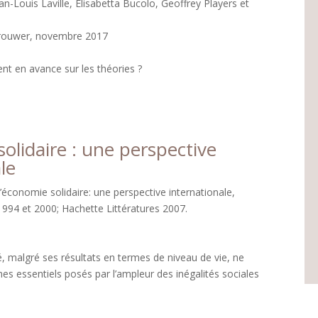
an-Louis Laville, Elisabetta Bucolo, Geoffrey Players et
Brouwer, novembre 2017
ient en avance sur les théories ?
olidaire : une perspective
le
L’économie solidaire: une perspective internationale,
994 et 2000; Hachette Littératures 2007.
 malgré ses résultats en termes de niveau de vie, ne
es essentiels posés par l’ampleur des inégalités sociales