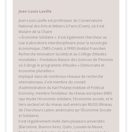
Quel monde associatif demain? Mouvements
citoyens et démocratie
Jean-Louis Laville
Cet ouvrage issu d’une recherche participative croisant
Jean-Louis Laville est professeur du Conservatoire
les réflexions entre chercheurs et acteurs associatifs de
National des Arts et Métiers à Paris (Cnam), où il est
divers secteurs (culture, défense des droits, éducation
titulaire de la Chaire
populaire, social…) propose un ensemble d’analyses
« Économie Solidaire ». Il est également chercheur au
Lise (Laboratoire interdisciplinaire pour la sociologie
originales pour penser l’avenir du monde associatif.
économique, CNRS-Cnam), à l’IFRIS (Institut Francilien
lire plus…
Recherche Innovation Société) et au Collège d’études
mondiales – Fondation Maison des Sciences de l’Homme
où il dirige le programme d’études « Démocratie et
économie plurielles ».
Impliqué dans de nombreux réseaux de recherche
internationaux, il est membre du conseil
d’administration du Karl Polanyi Institute of Political
Economy, membre fondateur du réseau européen EMES
(qui étudie l’économie solidaire, l’économie sociale, et le
tiers-secteur) et du réseau sud-américain RILESS (Réseau
de Chercheurs Latino-américains sur l’Économie Sociale
et Solidaire).
Il est régulièrement invité dans plusieurs universités
Réinventer l’association
(Barcelone, Buenos Aires, Quito, Louvain-la-Neuve,
Editions Desclée de Brouwer, octobre 2019,