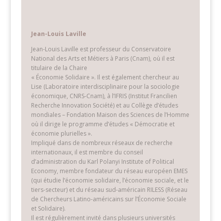
Économie solidaire : les enjeux européens
Hermès
n° 36, Économie solidaire et démocratie / 2003
Jean-Louis Laville
/ CNRS Éditions / p. 27-35
Jean-Louis Laville est professeur du Conservatoire
lire plus…
National des Arts et Métiers à Paris (Cnam), où il est
titulaire de la Chaire
« Économie Solidaire ». Il est également chercheur au
Lise (Laboratoire interdisciplinaire pour la sociologie
économique, CNRS-Cnam), à l’IFRIS (Institut Francilien
Recherche Innovation Société) et au Collège d’études
mondiales – Fondation Maison des Sciences de l’Homme
où il dirige le programme d’études « Démocratie et
économie plurielles ».
Impliqué dans de nombreux réseaux de recherche
internationaux, il est membre du conseil
Penser les interactions entre le politique et
l’économique – Introduction
d’administration du Karl Polanyi Institute of Political
Economy, membre fondateur du réseau européen EMES
Hermès
n° 36, Économie solidaire et démocratie / 2003
(qui étudie l’économie solidaire, l’économie sociale, et le
/ CNRS Éditions / p. 27-35
tiers-secteur) et du réseau sud-américain RILESS (Réseau
lire plus…
de Chercheurs Latino-américains sur l’Économie Sociale
et Solidaire).
Il est régulièrement invité dans plusieurs universités