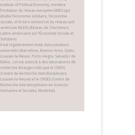
Institute of Political Economy, membre
fondateur du réseau européen EMES (qui
étudie l’économie solidaire, l’économie
sociale, et le tiers-secteur) et du réseau sud-
américain RILESS (Réseau de Chercheurs
Latino-américains sur l’Économie Sociale et
Solidaire).
Il est régulièrement invité dans plusieurs
universités (Barcelone, Buenos Aires, Quito,
Louvain-la-Neuve, Porto Alegre, Salvador de
Bahia…) et est associé à des laboratoires de
recherche étrangers tels que le CRIDIS
(Centre de Recherche Interdisciplinaire,
Louvain-la-Neuve) et le CRISES (Centre de
Recherche Interdisciplinaire en Sciences
Humaines et Sociales, Montréal).