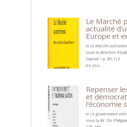
Le Marché po
actualité d’
Europe et e
in
Le Marché autrement
sous la direction d’Isa
Garnier / p. 89-113
lire plus…
Repenser le
et démocrati
l’économie s
in
La gouvernance entre
sous la dir. De Philipp
175-189