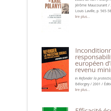
Jérôme Maucourant / 20
Louis Laville, p. 565-5
lire plus…
Inconditionn
responsabil
européen d’
revenu mini
in
Refonder la protecti
Bélorgey / 2001 / Éditi
lire plus…
Efficacité é