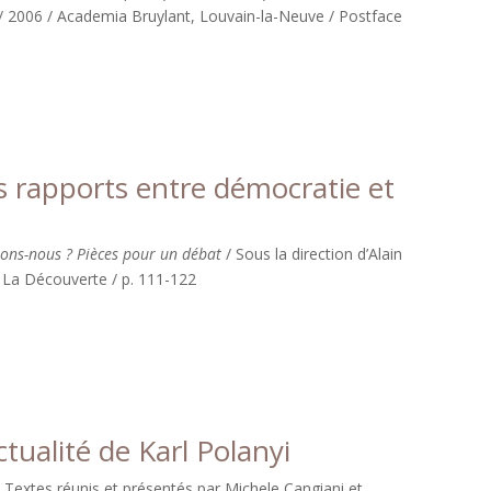
 / 2006 / Academia Bruylant, Louvain-la-Neuve / Postface
s rapports entre démocratie et
ons-nous ? Pièces pour un débat
/ Sous la direction d’Alain
ns La Découverte / p. 111-122
ctualité de Karl Polanyi
/ Textes réunis et présentés par Michele Cangiani et